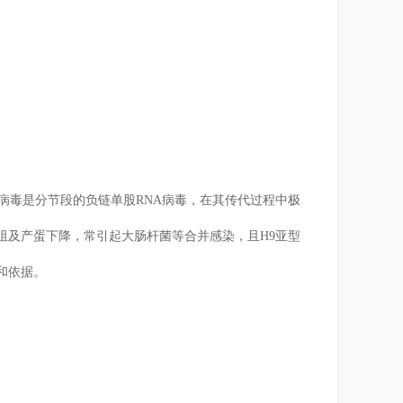
种，该病毒是分节段的负链单股RNA病毒，在其传代过程中极
阻及产蛋下降，常引起大肠杆菌等合并感染，且H9亚型
和依据。