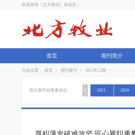
欢迎登录《北方牧业》杂志社！
首页
期刊简介
当前位置：
首页
>
期刊索引
>
2022年22期
>
按出版年份查看杂志：
2021
2020
厚积薄发破难攻坚 匠心履职勇